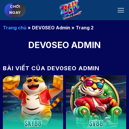
Bỏ
CHƠI
qua
NGAY
nội
dung
Trang chủ
»
DEV0SEO Admin
»
Trang 2
DEV0SEO ADMIN
BÀI VIẾT CỦA DEV0SEO ADMIN
Sky88
Sv88