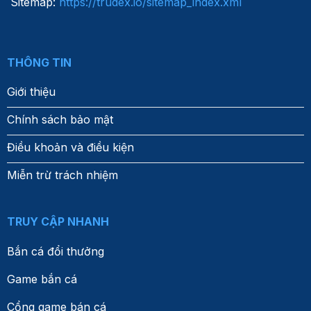
Sitemap:
https://trudex.io/sitemap_index.xml
THÔNG TIN
Giới thiệu
Chính sách bảo mật
Điều khoản và điều kiện
Miễn trừ trách nhiệm
TRUY CẬP NHANH
Bắn cá đổi thưởng
Game bắn cá
Cổng game bán cá