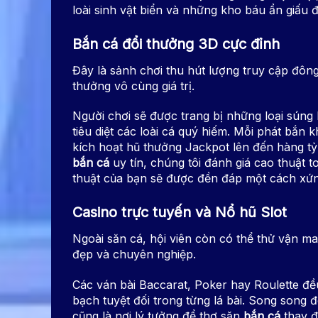
loài sinh vật biển và những kho báu ẩn giấu
Bắn cá đổi thưởng 3D cực đỉnh
Đây là sảnh chơi thu hút lượng truy cập đôn
thưởng vô cùng giá trị.
Người chơi sẽ được trang bị những loại súng
tiêu diệt các loài cá quý hiếm. Mỗi phát bắn 
kích hoạt hũ thưởng Jackpot lên đến hàng tỷ
bắn cá
uy tín, chúng tôi đánh giá cao thuật t
thuật của bạn sẽ được đền đáp một cách xứn
Casino trực tuyến và Nổ hũ Slot
Ngoài săn cá, hội viên còn có thể thử vận may
đẹp và chuyên nghiệp.
Các ván bài Baccarat, Poker hay Roulette đề
bạch tuyệt đối trong từng lá bài. Song song
cũng là nơi lý tưởng để thợ săn
bắn cá
thay đ