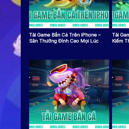
tải game bắn cá trên Iphone
tải
Tải Game Bắn Cá Trên iPhone –
Tải Gam
Săn Thưởng Đỉnh Cao Mọi Lúc
Kiếm T
tải game bắn cá