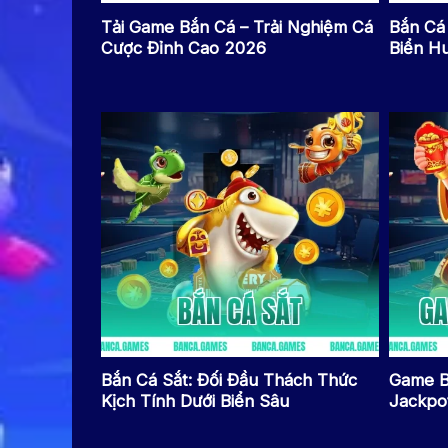
Tải Game Bắn Cá – Trải Nghiệm Cá
Bắn Cá
Cược Đỉnh Cao 2026
Biển H
bắn cá sắt
Bắn Cá Sắt: Đối Đầu Thách Thức
Game B
Kịch Tính Dưới Biển Sâu
Jackpo