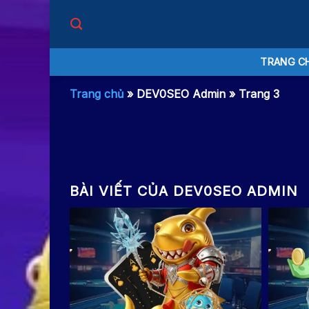
Bỏ
qua
nội
dung
TRANG C
Trang chủ
»
DEV0SEO Admin
»
Trang 3
BÀI VIẾT CỦA DEV0SEO ADMIN