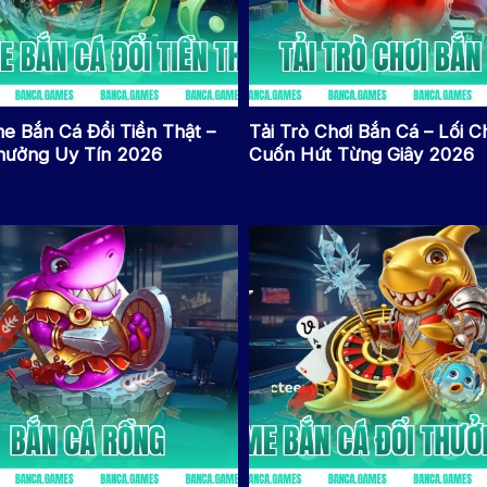
 game bắn cá đổi tiền thật
tải trò chơi bắn cá
e Bắn Cá Đổi Tiền Thật –
Tải Trò Chơi Bắn Cá – Lối C
hưởng Uy Tín 2026
Cuốn Hút Từng Giây 2026
bắn cá rồng
game bắn cá đổi thưởng u