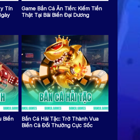
y Tín
Game Bắn Cá Ăn Tiền: Kiếm Tiền
Ngày
Thật Tại Bãi Biển Đại Dương
bắn cá hải tặc
u Biển
Bắn Cá Hải Tặc: Trở Thành Vua
Biển Cả Đổi Thưởng Cực Sốc