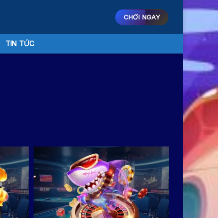
CHƠI NGAY
TIN TỨC